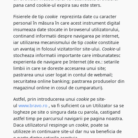
pana cand cookie-ul expira sau este sters.
Fisierele de tip
cookie
reprezinta date cu caracter
personal în măsura în care acest instrument digital
insumeaza date stocate in browserul utilizatorului,
continand informatii despre navigarea pe internet,
iar utilizarea mecanismului de tip
cookie
constituie
un avantaj in folosul vizitatorilor site-ului.
Cookie
-ul
stocheaza informatii importante care imbunatatesc
experienta de navigare pe Internet (de ex.: setarile
limbii in care se doreste accesarea unui site;
pastrarea unui user logat in contul de webmail;
securitatea online banking; pastrarea produselor din
magazinul online in cosul de cumparaturi).
Astfel, prin introducerea unui
cookie
pe site-
ul
www.bravo.ro
, va fi suficient ca un Utilizator sa se
logheze pe site o singura data cu parola, castigand
astfel timp pe parcursul navigarii pe pagina noastra.
Daca utilizatorul respinge un
cookie
, poate sa
utilizeze in continuare site-ul dar nu va beneficia de
o parte dintre setarile acestuia.