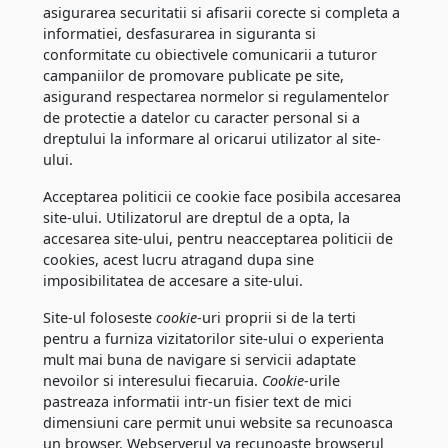
asigurarea securitatii si afisarii corecte si completa a
informatiei, desfasurarea in siguranta si
conformitate cu obiectivele comunicarii a tuturor
campaniilor de promovare publicate pe site,
asigurand respectarea normelor si regulamentelor
de protectie a datelor cu caracter personal si a
dreptului la informare al oricarui utilizator al site-
ului.
Acceptarea politicii ce cookie face posibila accesarea
site-ului. Utilizatorul are dreptul de a opta, la
accesarea site-ului, pentru neacceptarea politicii de
cookies, acest lucru atragand dupa sine
imposibilitatea de accesare a site-ului.
Site-ul foloseste
cookie
-uri proprii si de la terti
pentru a furniza vizitatorilor site-ului o experienta
mult mai buna de navigare si servicii adaptate
nevoilor si interesului fiecaruia.
Cookie
-urile
pastreaza informatii intr-un fisier text de mici
dimensiuni care permit unui website sa recunoasca
un browser. Webserverul va recunoaste browserul