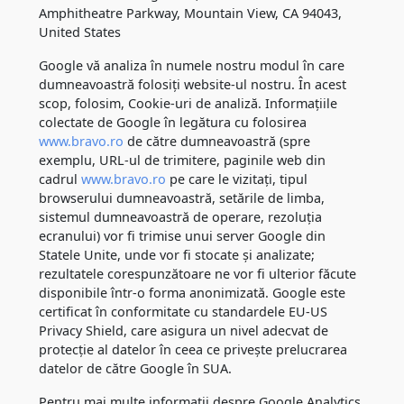
Amphitheatre Parkway, Mountain View, CA 94043,
United States
Google vă analiza în numele nostru modul în care
dumneavoastră folosiți website-ul nostru. În acest
scop, folosim, Cookie-uri de analiză. Informațiile
colectate de Google în legătura cu folosirea
www.bravo.ro
de către dumneavoastră (spre
exemplu, URL-ul de trimitere, paginile web din
cadrul
www.bravo.ro
pe care le vizitați, tipul
browserului dumneavoastră, setările de limba,
sistemul dumneavoastră de operare, rezoluția
ecranului) vor fi trimise unui server Google din
Statele Unite, unde vor fi stocate și analizate;
rezultatele corespunzătoare ne vor fi ulterior făcute
disponibile într-o forma anonimizată. Google este
certificat în conformitate cu standardele EU-US
Privacy Shield, care asigura un nivel adecvat de
protecție al datelor în ceea ce privește prelucrarea
datelor de către Google în SUA.
Pentru mai multe informații despre Google Analytics